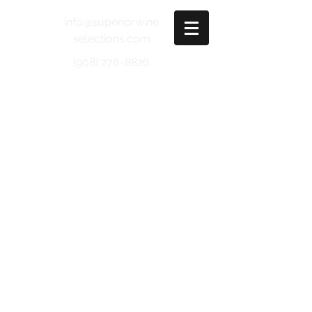
info@superiorwine
selections.com
(908) 276-8826
VENETO
Col del Sole
Prosecco di Valdobbiadene Extra
Dry DOC - NV
Caterina Zardini
Valpolicella ico Superiore DOC -
2013
Giuseppe Campagnola
Pinot Grigio - Screw Cap IGT - 2015