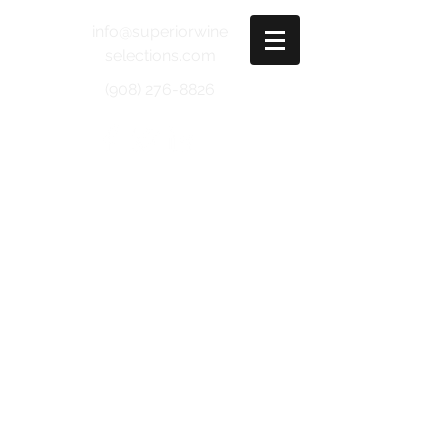
info@superiorwine
selections.com
(908) 276-8826
MARCHE
Ciu Ciu
Piceno Superiore Gotico DOC
Organic
Montepulciano Oppidum IGT
Organic
Moncaro
Le Vele Verdicchio dei Castelli di
Jesi ico WE: 90 DOC
Le Silve Rosso Conero DOC